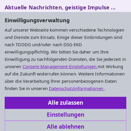
Aktuelle Nachrichten, geistige Impulse ...
Einwilligungsverwaltung
Newsletter entdecken
Auf unserer Webseite kommen verschiedene Technologien
und Dienste zum Einsatz. Einige dieser Einbindungen sind
nach TDDDG und/oder nach DSG-EKD
Adresse
einwilligungspflichtig. Wir bitten Sie daher um Ihre
Einwilligung zu nachfolgenden Diensten, die Sie jederzeit in
Evangelisches Dekanat Rheingau-Taunus
unseren
Consent-Management-Einstellungen
mit Wirkung
Aarstraße 44
auf die Zukunft widerrufen können. Weitere Informationen
65232 Taunusstein
über die Verarbeitung Ihrer personenbezogenen Daten
Tel. 06128-48 88 27
finden Sie in unseren
Datenschutzinformationen
.
Fax 06128-48 88 29
Alle zulassen
oeffentlichkeitsarbeit.rt@ekhn.de
Einstellungen
Alle ablehnen